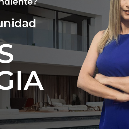
ndiente?
unidad
S
GIA